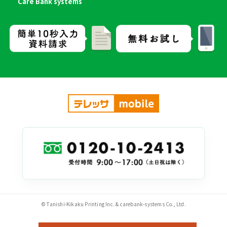
Care Bank systems
© Tanishi-Kikaku Printing Inc. & carebank-systems Co., Ltd.