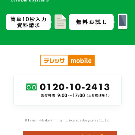
© Tanishi-Kikaku Printing Inc. & carebank-systems Co., Ltd.