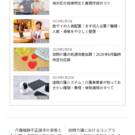
域対応の目標例文と書類作成のコツ
コラム
2026年2月3日
放デイの人員配置｜まず何人必要？職種・
人数・資格をやさしく整理
コラム
2026年2月9日
訪問介護の処遇改善加算｜2026年6月臨時
改定対応版
コラム
2026年1月20日
遠隔介護システム｜介護事業者が知ってお
きたい種類・費用・保険適用のすべて
コラム
介護報酬不正請求の実態と
訪問介護におけるコンプラ