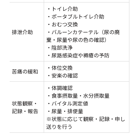
・トイレ介助
・ポータブルトイレ介助
・おむつ交換
排泄介助
・バルーンカテーテル（尿の廃
棄・尿量や尿の色の確認）
・陰部洗浄
・尿路感染症や褥瘡の予防
・体位交換
苦痛の緩和
・安楽の確認
・体調確認
・食事摂取量・水分摂取量
状態観察・
・バイタル測定値
記録・報告
・尿量・排便量
※状態に応じて観察・記録・申し
送りを行う