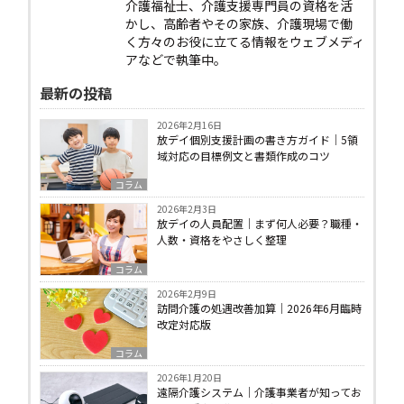
介護福祉士、介護支援専門員の資格を活
かし、高齢者やその家族、介護現場で働
く方々のお役に立てる情報をウェブメディ
アなどで執筆中。
最新の投稿
2026年2月16日
放デイ個別支援計画の書き方ガイド｜5領
域対応の目標例文と書類作成のコツ
コラム
2026年2月3日
放デイの人員配置｜まず何人必要？職種・
人数・資格をやさしく整理
コラム
2026年2月9日
訪問介護の処遇改善加算｜2026年6月臨時
改定対応版
コラム
2026年1月20日
遠隔介護システム｜介護事業者が知ってお