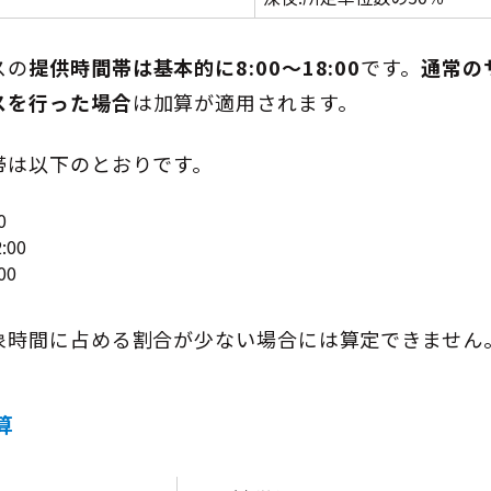
スの
提供時間帯は基本的に8:00〜18:00
です。
通常の
スを行った場合
は加算が適用されます。
帯は以下のとおりです。
0
:00
00
象時間に占める割合が少ない場合には算定できません
算