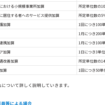
における小規模事業所加算
所定単位数の1
に居住する者へのサービス提供加算
所定単位数の5
護加算
1回につき100
1月につき200
連携加算
1月につき100
ア加算
1日につき3単
遇改善加算
所定単位数の14.
加算
1回につき50単
れについて詳しく説明していきます。
護員等による場合