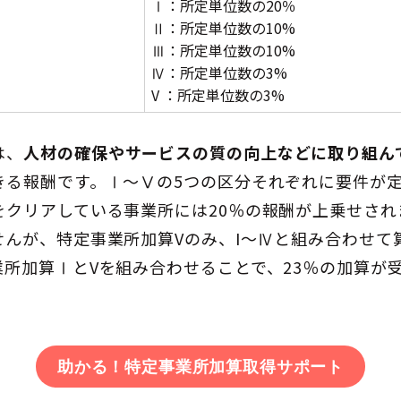
Ⅰ：所定単位数の20％
Ⅱ：所定単位数の10%
Ⅲ：所定単位数の10%
Ⅳ：所定単位数の3%
V ：所定単位数の3%
は、
人材の確保やサービスの質の向上などに取り組ん
きる報酬です。Ⅰ～Ⅴの5つの区分それぞれに要件が
をクリアしている事業所には20％の報酬が上乗せされ
せんが、特定事業所加算Vのみ、I〜Ⅳと組み合わせて
業所加算ⅠとVを組み合わせることで、23％の加算が
助かる！特定事業所加算取得サポート