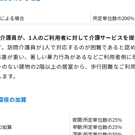
等による場合
所定単位数の200％
問介護員が、1人のご利用者に対して介護サービスを
す。訪問介護員が1人で対応するのが困難であると認
体重が重い、著しい暴力行為があるなどご利用者側に
ーのない建物の2階以上の居室から、歩行困難なご利
します。
・深夜の加算
夜間:所定単位数の25％
の加算
早朝:所定単位数の25％
深夜:所定単位数の50％