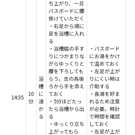
ち上がり、一旦
バスボードに腰
掛けていただく
・右足から順に
足を浴槽に入れ
る
・浴槽脇の手す
・バスボード
りにつかまりな
にお湯をかけ
がらゆっくりと
て温めておく
腰を下ろしても
・左足が上が
浴
らう。念の為後
りにくい時は
槽
ろから手を添え
介助する
10
に
ておく
・長湯を好ま
14:35
分
浸
・5分ほどたっ
れるため注意
か
たら浴槽から出
が必要。時計
る
る
で時間を確認
・ゆっくり立ち
しておく
上がってもら
・左足が上が