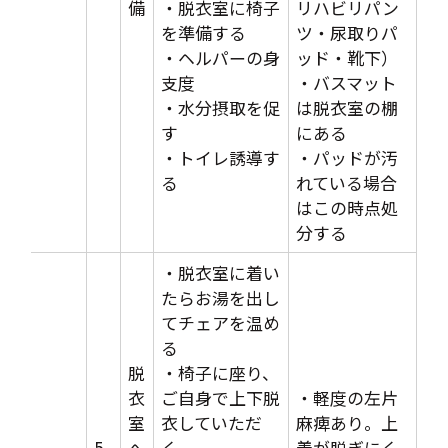
備
・脱衣室に椅子
リハビリパン
を準備する
ツ・尿取りパ
・ヘルパーの身
ッド・靴下）
支度
・バスマット
・水分摂取を促
は脱衣室の棚
す
にある
・トイレ誘導す
・パッドが汚
る
れている場合
はこの時点処
分する
・脱衣室に着い
たらお湯を出し
てチェアを温め
る
脱
・椅子に座り、
衣
ご自身で上下脱
・軽度の左片
室
衣していただ
麻痺あり。上
5
へ
く。
着が脱ぎにく