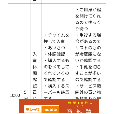
・ご自身が鍵
を開けてくれ
るのでゆっく
り待つ
・チャイムを
・重複する場
押して入室
合があるので
・あいさつ
リストのもの
入
・体調確認
が冷蔵庫にな
室
・購入するも
いか確認する
体
のをメモして
・牛乳を切ら
調
くれているの
すことが多い
確
で確認する
ので確認する
認
・購入するス
・サービス範
5
買
ーパーも確認
囲外の買い物
10:00
分
い
する
を頼まれた場
簡単10秒入
物
・冷蔵庫の在
合はご説明し
力！
資料請
リ
庫確認をする
て断る