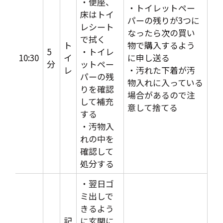
・便座、
・トイレットペー
床はトイ
パーの残りが3つに
レシート
なったら次の買い
で拭く
ト
物で購入するよう
5
・トイレ
10:30
イ
に申し送る
分
ットペー
レ
・汚れた下着が汚
パーの残
物入れに入っている
りを確認
場合があるので注
して補充
意して捨てる
する
・汚物入
れの中を
確認して
処分する
・翌日ゴ
ミ出しで
きるよう
記
に玄関に