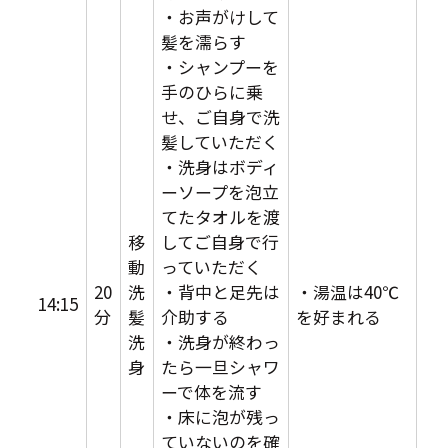
・お声がけして
髪を濡らす
・シャンプーを
手のひらに乗
せ、ご自身で洗
髪していただく
・洗身はボディ
ーソープを泡立
てたタオルを渡
移
してご自身で行
動
っていただく
20
洗
・背中と足先は
・湯温は40℃
14:15
分
髪
介助する
を好まれる
洗
・洗身が終わっ
身
たら一旦シャワ
ーで体を流す
・床に泡が残っ
ていないのを確