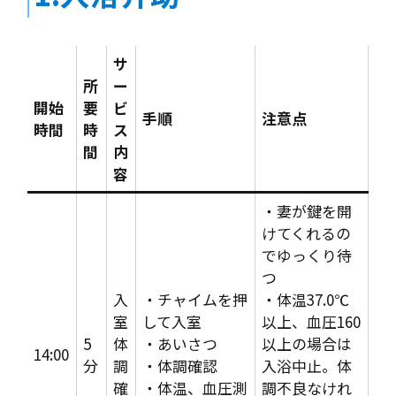
サ
所
ー
開始
要
ビ
手順
注意点
時間
時
ス
間
内
容
・妻が鍵を開
けてくれるの
でゆっくり待
つ
入
・チャイムを押
・体温37.0℃
室
して入室
以上、血圧160
5
体
・あいさつ
以上の場合は
14:00
分
調
・体調確認
入浴中止。体
確
・体温、血圧測
調不良なけれ