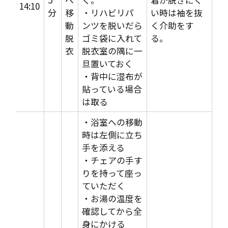
14:10
分
移
・リハビリパ
い時は袖を抜
動
ンツを脱いだら
く介助をす
脱
ゴミ袋に入れて
る。
衣
脱衣室の隅に一
旦置いておく
・背中に湿布が
貼っている場合
は取る
・浴室への移動
時は左側に立ち
手を添える
・チェアの手す
りを持って座っ
ていただく
・お湯の温度を
確認してから全
身にかける