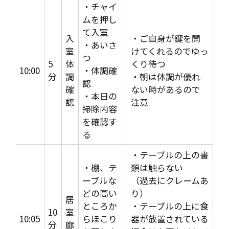
・チャイ
ムを押し
て入室
入
・ご自身が鍵を開
・あいさ
室
けてくれるのでゆっ
つ
5
体
くり待つ
10:00
・体調確
分
調
・朝は体調が優れ
認
確
ない時があるので
・本日の
認
注意
掃除内容
を確認す
る
・テーブルの上の書
・棚、テ
類は触らない
ーブルな
（過去にクレームあ
どの高い
り）
居
ところか
・テーブルの上に食
10
室
10:05
らほこり
器が放置されている
分
廊