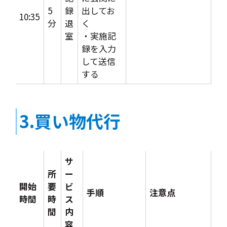
5
録
出してお
10:35
分
退
く
室
・実施記
録を入力
して送信
する
3.買い物代行
サ
所
ー
開始
要
ビ
手順
注意点
時間
時
ス
間
内
容