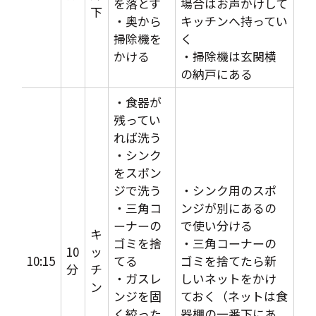
を落とす
場合はお声かけして
下
・奥から
キッチンへ持ってい
掃除機を
く
かける
・掃除機は玄関横
の納戸にある
・食器が
残ってい
れば洗う
・シンク
をスポン
ジで洗う
・シンク用のスポ
・三角コ
ンジが別にあるの
ーナーの
で使い分ける
キ
ゴミを捨
・三角コーナーの
10
ッ
10:15
てる
ゴミを捨てたら新
分
チ
・ガスレ
しいネットをかけ
ン
ンジを固
ておく（ネットは食
く絞った
器棚の一番下にあ