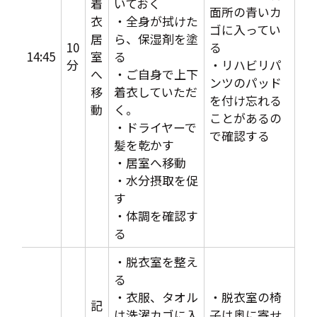
着
いておく
面所の青いカ
衣
・全身が拭けた
ゴに入ってい
居
ら、保湿剤を塗
10
る
14:45
室
る
分
・リハビリパ
へ
・ご自身で上下
ンツのパッド
移
着衣していただ
を付け忘れる
動
く。
ことがあるの
・ドライヤーで
で確認する
髪を乾かす
・居室へ移動
・水分摂取を促
す
・体調を確認す
る
・脱衣室を整え
る
・衣服、タオル
・脱衣室の椅
記
は洗濯カゴに入
子は奥に寄せ