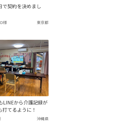
日で契約を決めまし
ED様
東京都
もLINEから介護記録が
も打てるように！
様
沖縄県