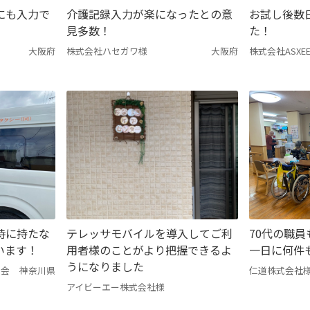
にも入力で
介護記録入力が楽になったとの意
お試し後数
見多数！
た！
大阪府
株式会社ハセガワ様
大阪府
株式会社ASXE
時に持たな
テレッサモバイルを導入してご利
70代の職員
います！
用者様のことがより把握できるよ
一日に何件
うになりました
同会
神奈川県
仁道株式会社
アイビーエー株式会社様