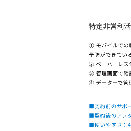
特定非営利活
① モバイルで
予防ができてい
② ペーパーレ
③ 管理画面で
④ データーで
■契約前のサポ
■契約後のアフ
■使いやすさ：4