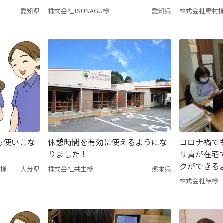
愛知県
株式会社TSUNAGU様
愛知県
株式会社野村
も使いこな
休憩時間を有効に使えるようにな
コロナ禍で
りました！
サ責が在宅
クができる
ム様
大分県
株式会社共生様
熊本県
株式会社結様