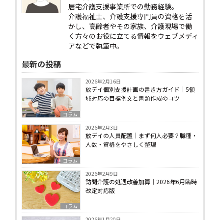
居宅介護支援事業所での勤務経験。
介護福祉士、介護支援専門員の資格を活
かし、高齢者やその家族、介護現場で働
く方々のお役に立てる情報をウェブメディ
アなどで執筆中。
最新の投稿
2026年2月16日
放デイ個別支援計画の書き方ガイド｜5領
域対応の目標例文と書類作成のコツ
コラム
2026年2月3日
放デイの人員配置｜まず何人必要？職種・
人数・資格をやさしく整理
コラム
2026年2月9日
訪問介護の処遇改善加算｜2026年6月臨時
改定対応版
コラム
2026年1月20日