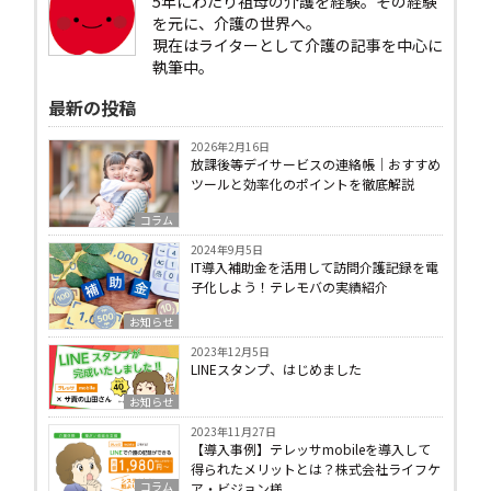
5年にわたり祖母の介護を経験。その経験
を元に、介護の世界へ。
現在はライターとして介護の記事を中心に
執筆中。
最新の投稿
2026年2月16日
放課後等デイサービスの連絡帳｜おすすめ
ツールと効率化のポイントを徹底解説
コラム
2024年9月5日
IT導入補助金を活用して訪問介護記録を電
子化しよう！テレモバの実績紹介
お知らせ
2023年12月5日
LINEスタンプ、はじめました
お知らせ
2023年11月27日
【導入事例】テレッサmobileを導入して
得られたメリットとは？株式会社ライフケ
コラム
ア・ビジョン様