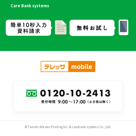
Care Bank systems
© Tanishi-Kikaku Printing Inc. & carebank-systems Co., Ltd.