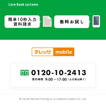
Care Bank systems
© Tanishi-Kikaku Printing Inc. & carebank-systems Co., Ltd.