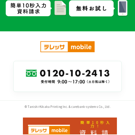
© Tanishi-Kikaku Printing Inc. & carebank-systems Co., Ltd.
簡単10秒入
力！
資料請