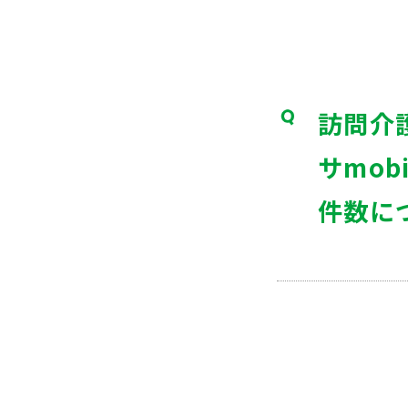
訪問介
サmo
件数に