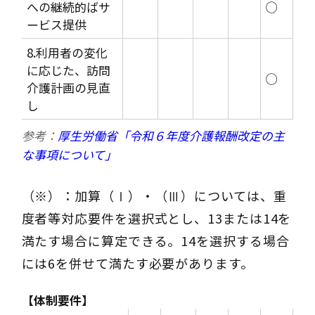
への継続的ばサ
◯
ービス提供
8.利用者の変化
に応じた、訪問
◯
介護計画の見直
し
参考：
厚生労働省「令和６年度介護報酬改定の主
な事項について」
（※）：加算（Ⅰ）・（Ⅲ）については、重
度者等対応要件を選択式とし、13または14を
満たす場合に算定できる。14を選択する場合
には6を併せて満たす必要があります。
【体制要件】