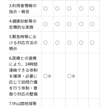
3.利用者情報の
◯
◯
◯
◯
◯
指示・報告
4.健康診断等の
◯
◯
◯
◯
◯
定期的な実施
5.緊急時等にお
ける対応方法の
◯
◯
◯
◯
◯
明示
6.医療との連携
により、24時間
連絡できる体制
を確保・必要に
◯※
◯※
応じて訪問介護
を行う体制・看
取り対応の整備
7.中山間地域等