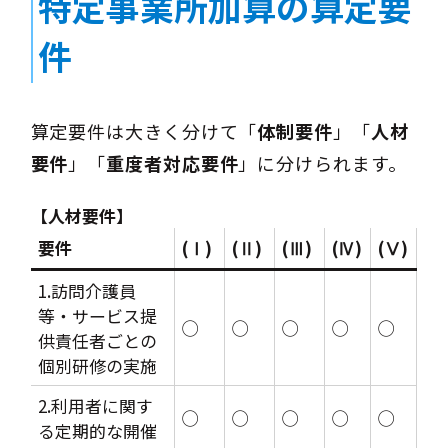
特定事業所加算の算定要
件
算定要件は大きく分けて「
体制要件
」「
人材
要件
」「
重度者対応要件
」に分けられます。
【人材要件】
要件
(Ⅰ)
(Ⅱ)
(Ⅲ)
(Ⅳ)
(Ⅴ)
1.訪問介護員
等・サービス提
◯
◯
◯
◯
◯
供責任者ごとの
個別研修の実施
2.利用者に関す
◯
◯
◯
◯
◯
る定期的な開催