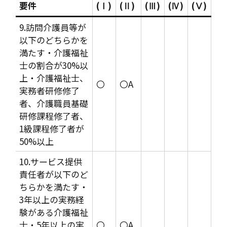
要件
(Ⅰ)
(Ⅱ)
(Ⅲ)
(Ⅳ)
(Ⅴ)
9.訪問介護員等が
以下のどちらかを
満たす・介護福祉
士の割合が30%以
上・介護福祉士、
〇
〇A
実務者研修修了
者、介護職員基礎
研修課程修了者、
1級課程修了者が
50%以上
10.サービス提供
責任者が以下のど
ちらかを満たす・
3年以上の実務経
験がある介護福祉
士・5年以上の実
〇
〇A