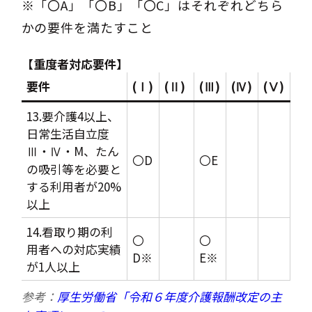
※「〇A」「〇B」「〇C」はそれぞれどちら
かの要件を満たすこと
【重度者対応要件】
要件
(Ⅰ)
(Ⅱ)
(Ⅲ)
(Ⅳ)
(Ⅴ)
13.要介護4以上、
日常生活自立度
Ⅲ・Ⅳ・M、たん
〇D
〇E
の吸引等を必要と
する利用者が20%
以上
14.看取り期の利
〇
〇
用者への対応実績
D※
E※
が1人以上
参考：
厚生労働省「令和６年度介護報酬改定の主