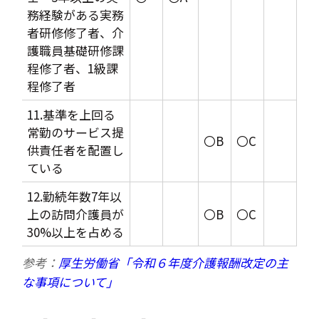
務経験がある実務
者研修修了者、介
護職員基礎研修課
程修了者、1級課
程修了者
11.基準を上回る
常勤のサービス提
〇B
〇C
供責任者を配置し
ている
12.勤続年数7年以
上の訪問介護員が
〇B
〇C
30%以上を占める
参考：
厚生労働省「令和６年度介護報酬改定の主
な事項について」