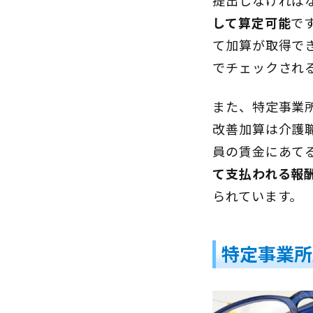
提出しなければ
して算定可能
で
て加算が取得で
でチェックされ
また、特定事業
改善加算は介護
員の賃金にあて
て支払われる報
られています。
特定事業所