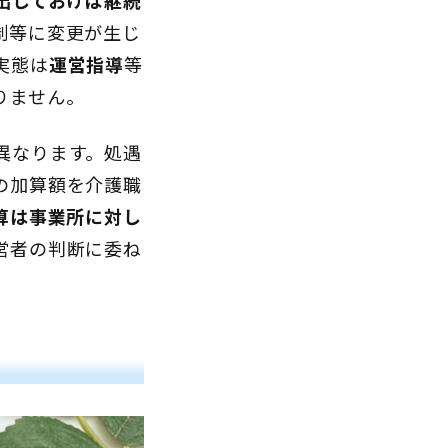
出しておけば継続
制等に変更が生じ
実態は
運営指導
等
りません。
異なります。処遇
の加算額を介護職
算は事業所に対し
営者の判断に委ね