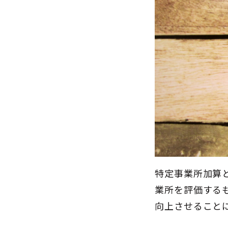
特定事業所加算
業所を評価する
向上させること