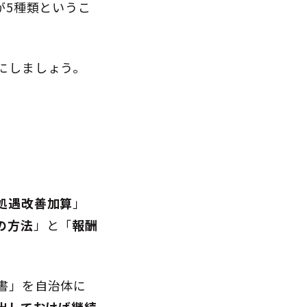
が5種類というこ
にしましょう。
処遇改善加算
」
の方法
」と「
報酬
書」を自治体に