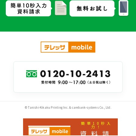
© Tanishi-Kikaku Printing Inc. & carebank-systems Co., Ltd.
簡単10秒入
力！
資料請